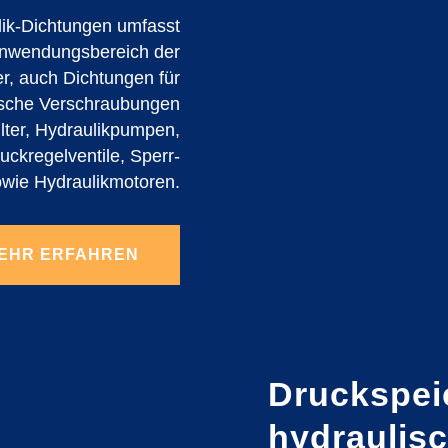
ik-Dichtungen umfasst
Anwendungsbereich der
er, auch Dichtungen für
sche Verschraubungen
ilter, Hydraulikpumpen,
uckregelventile, Sperr-
owie Hydraulikmotoren.
EHR ERFAHREN
Druckspei
hydraulis