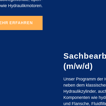
owie Hydraulikmotoren.
EHR ERFAHREN
Sachbearb
(m/w/d)
Unser Programm der H
neben dem klassische
Hydraulikzylinder, auc
Komponenten wie hydr
und Flansche, Fluidfil