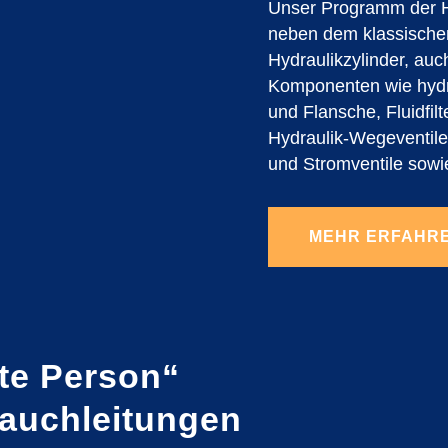
Unser Programm der H
neben dem klassische
Hydraulikzylinder, auc
Komponenten wie hydr
und Flansche, Fluidfil
Hydraulik-Wegeventile,
und Stromventile sowi
MEHR ERFAHR
te Person“
lauchleitungen