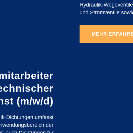
Hydraulik-Wegeventile,
und Stromventile sowi
MEHR ERFAHR
mitarbeiter
echnischer
nst (m/w/d)
ik-Dichtungen umfasst
Anwendungsbereich der
er, auch Dichtungen für