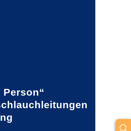
e Person“
schlauchleitungen
ung