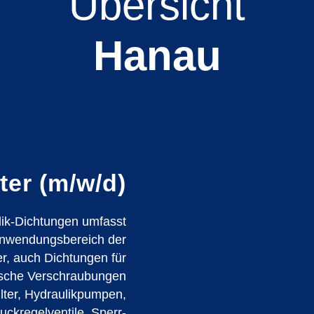
Übersicht
Hanau
ter (m/w/d)
ik-Dichtungen umfasst
Anwendungsbereich der
er, auch Dichtungen für
sche Verschraubungen
ilter, Hydraulikpumpen,
uckregelventile, Sperr-