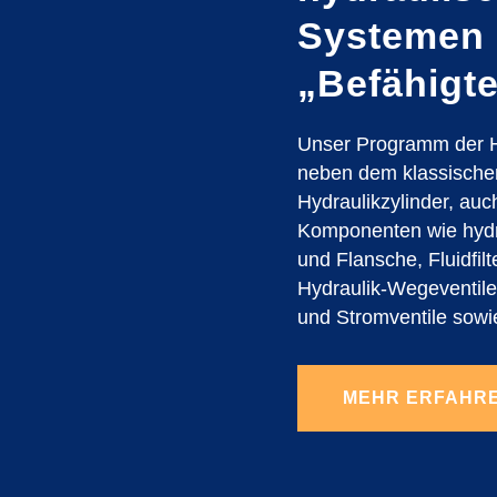
Systemen 
„Befähigt
Unser Programm der H
neben dem klassische
Hydraulikzylinder, auc
Komponenten wie hydr
und Flansche, Fluidfil
Hydraulik-Wegeventile,
und Stromventile sowi
MEHR ERFAHR