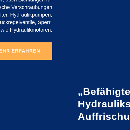
sche Verschraubungen
ilter, Hydraulikpumpen,
uckregelventile, Sperr-
owie Hydraulikmotoren.
EHR ERFAHREN
„Befähigt
Hydraulik
Auffrisch