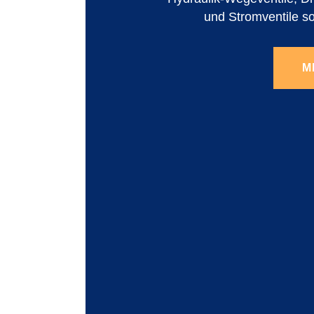
und Stromventile s
M