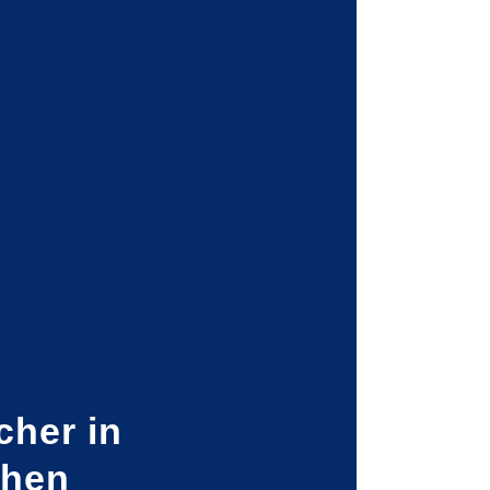
cher in
chen