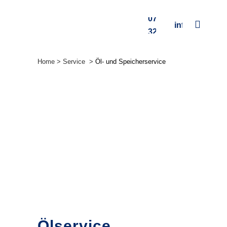
07132
info@kohler.
321-0
Home
>
Service
>
Öl- und Speicherservice
Ölservice