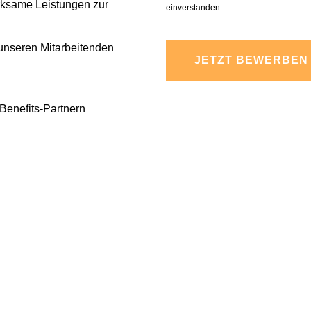
ksame Leistungen zur
dieses
einverstanden.
Feld
r unseren Mitarbeitenden
leer.
 Benefits-Partnern