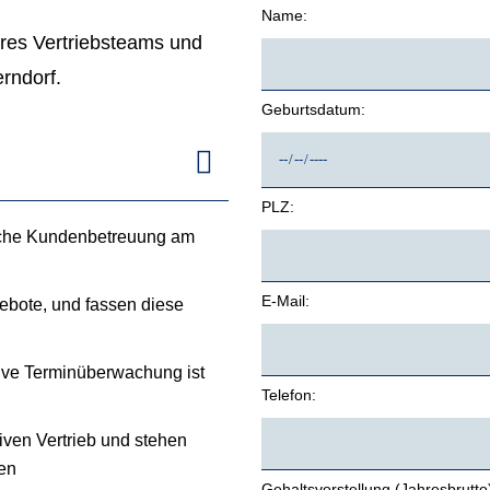
Name:
eres Vertriebsteams und
rndorf.
Geburtsdatum:
PLZ:
ische Kundenbetreuung am
E-Mail:
ngebote, und fassen diese
ive Terminüberwachung ist
Telefon:
iven Vertrieb und stehen
en
Gehaltsvorstellung (Jahresbrutto